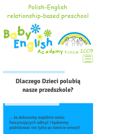
Polish-English
relationship-based preschool
Dlaczego Dzieci polubią
nasze przedszkole?
... bo dokonamy wspólnie wielu
fascynujących odkryć i będziemy
podróżować nie tylko po świecie emocji!