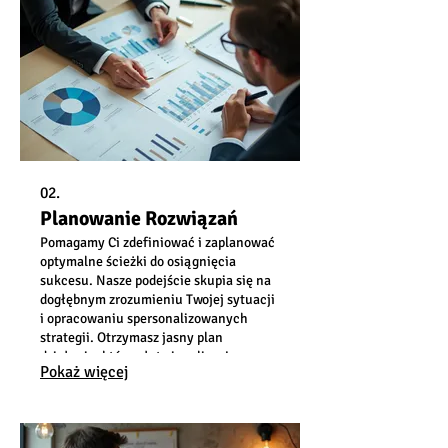
02.
Planowanie Rozwiązań
Pomagamy Ci zdefiniować i zaplanować
optymalne ścieżki do osiągnięcia
sukcesu. Nasze podejście skupia się na
dogłębnym zrozumieniu Twojej sytuacji
i opracowaniu spersonalizowanych
strategii. Otrzymasz jasny plan
działania, który ułatwi realizację.
Pokaż więcej
Zapewniamy wsparcie na każdym etapie
planowania.