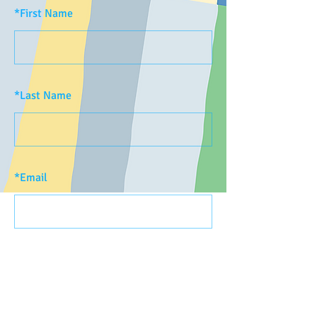
*
First Name
*
Last Name
*
Email
SUBMIT